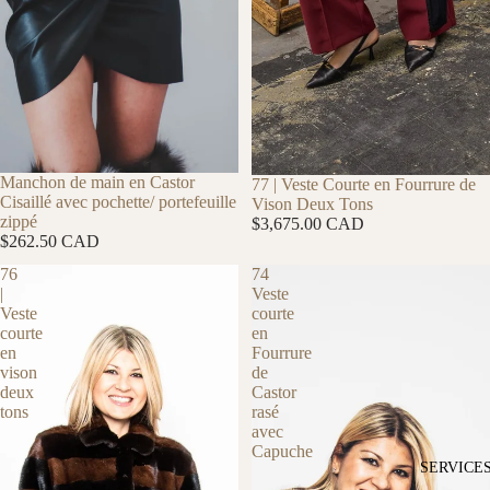
Manchon de main en Castor
77 | Veste Courte en Fourrure de
Cisaillé avec pochette/ portefeuille
Vison Deux Tons
zippé
$3,675.00 CAD
$262.50 CAD
76
74
|
Veste
Veste
courte
courte
en
en
Fourrure
vison
de
deux
Castor
tons
rasé
avec
Capuche
SERVICE