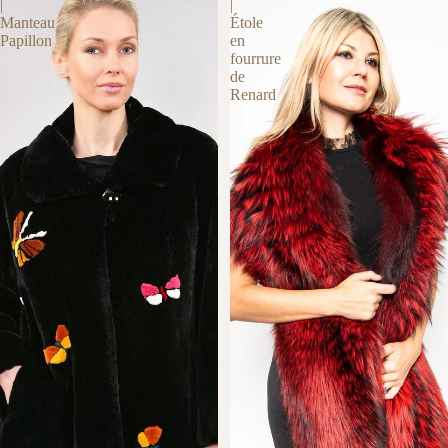
|
|
Manteau
Étole
Papillon
en
fourrure
de
Renard