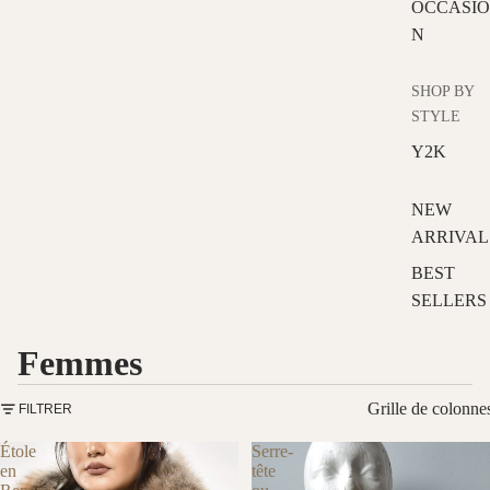
OCCASIO
N
SHOP BY
STYLE
Y2K
NEW
ARRIVAL
BEST
SELLERS
Femmes
Grille de colonne
FILTRER
Étole
Serre-
en
tête