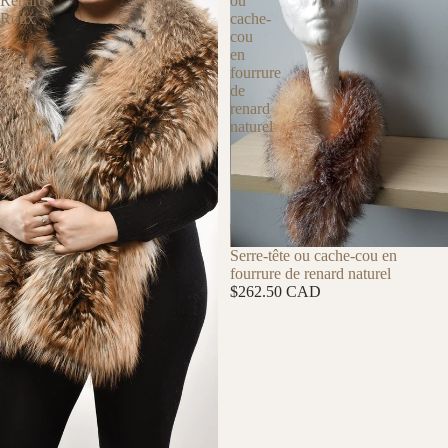
Renard
ou
Roux
cache-
cou
en
fourrure
de
renard
naturel
Serre-tête ou cache-cou en
fourrure de renard naturel
$262.50 CAD