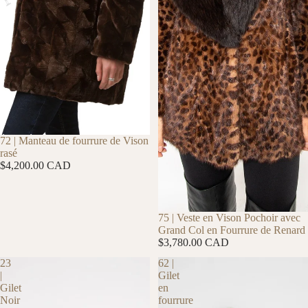
ÉPUISÉ
72 | Manteau de fourrure de Vison
rasé
$4,200.00 CAD
75 | Veste en Vison Pochoir avec
Grand Col en Fourrure de Renard
$3,780.00 CAD
23
62 |
|
Gilet
Gilet
en
Noir
fourrure