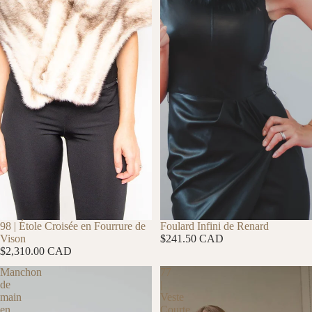
98 | Étole Croisée en Fourrure de
Foulard Infini de Renard
Vison
$241.50 CAD
$2,310.00 CAD
Manchon
77
de
|
main
Veste
en
Courte